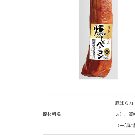
豚ばら肉
原材料名
ａ）、調
（一部に