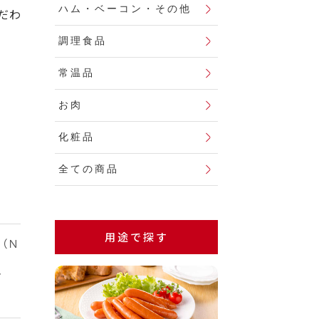
ハム・ベーコン・その他
だわ
調理食品
常温品
お肉
化粧品
全ての商品
用途で探す
（Ｎ
、