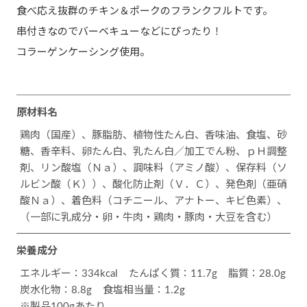
食べ応え抜群のチキン＆ポークのフランクフルトです。
串付きなのでバーベキューなどにぴったり！
コラーゲンケーシング使用。
原材料名
鶏肉（国産）、豚脂肪、植物性たん白、香味油、食塩、砂
糖、香辛料、卵たん白、乳たん白／加工でん粉、ｐＨ調整
剤、リン酸塩（Ｎａ）、調味料（アミノ酸）、保存料（ソ
ルビン酸（Ｋ））、酸化防止剤（Ｖ．Ｃ）、発色剤（亜硝
酸Ｎａ）、着色料（コチニール、アナトー、キビ色素）、
（一部に乳成分・卵・牛肉・鶏肉・豚肉・大豆を含む）
栄養成分
エネルギー：334kcal
たんぱく質：11.7g
脂質：28.0g
炭水化物：8.8g
食塩相当量：1.2g
※製品100gあたり