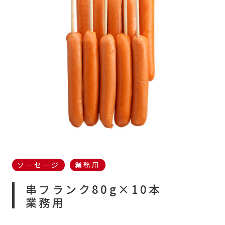
ソーセージ
業務用
串フランク
80g×10本
業務用