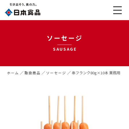
ソーセージ
SAUSAGE
／
／
／
串フランク80g×10本 業務用
ホーム
取扱商品
ソーセージ