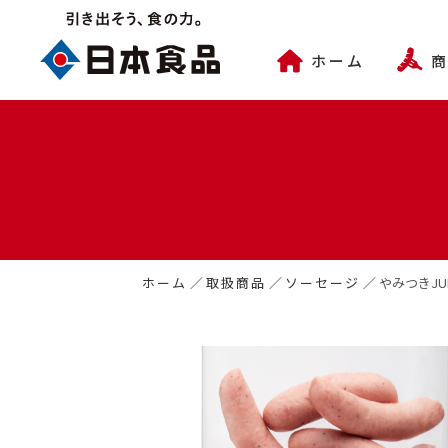
ホーム
ホーム
／
取扱商品
／
ソーセージ
／
やみつきJUM