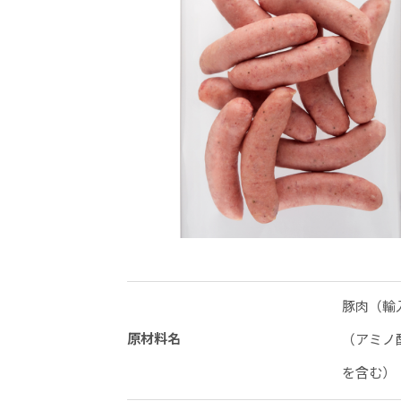
豚肉（輸
原材料名
（アミノ
を含む）