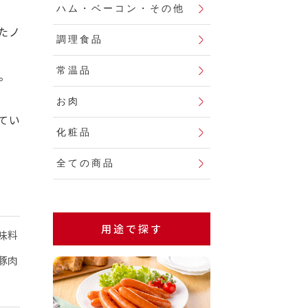
ハム・ベーコン・その他
たノ
調理食品
常温品
。
お肉
てい
化粧品
全ての商品
用途で探す
味料
豚肉