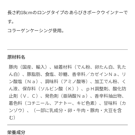
長さ約18cmのロングタイプのあらびきポークウインナーで
す。
コラーゲンケーシング使用。
原材料名
豚肉（国産、輸入）、結着材料（でん粉、卵たん白、乳た
ん白）、豚脂肪、食塩、砂糖、香辛料／カゼインＮａ、リ
ン酸塩（Ｎａ）、調味料（アミノ酸等）、加工でん粉、く
ん液、保存料（ソルビン酸（Ｋ））、ｐＨ調整剤、酸化防
止剤（Ｖ．Ｃ）、発色剤（亜硝酸Ｎａ）、香辛料抽出物、
着色料（コチニール、アナトー、キビ色素）、甘味料（カ
ンゾウ）、（一部に乳成分・卵・牛肉・豚肉・大豆を含
む）
栄養成分