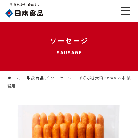
ソーセージ
SAUSAGE
／
／
／
あらびき大将18cm×25本 業
ホーム
取扱商品
ソーセージ
務用